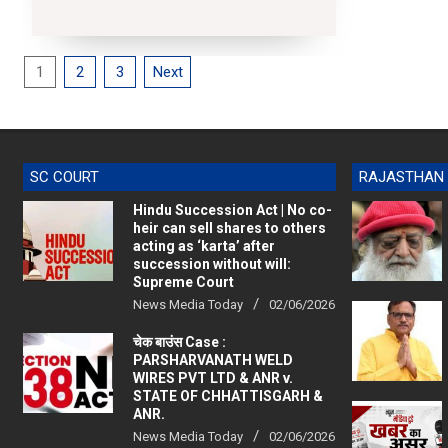
10-
18
Posts
1
2
3
Next
pagination
SC COURT
RAJASTHAN
Hindu Succession Act | No co-
heir can sell shares to others
acting as ‘karta’ after
succession without will:
Supreme Court
News Media Today
02/06/2026
चेक बाउंस Case :
PARSHARVANATH WELD
WIRES PVT LTD & ANR v.
STATE OF CHHATTISGARH &
ANR.
News Media Today
02/06/2026