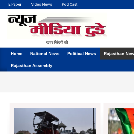
Skip
E Paper
Video News
Pod Cast
to
content
NEWS
खबर जिंदगी की
MEDIA
Home
National News
Political News
Rajasthan Ne
TODAY
Primary
Rajasthan Assembly
Navigation
Menu