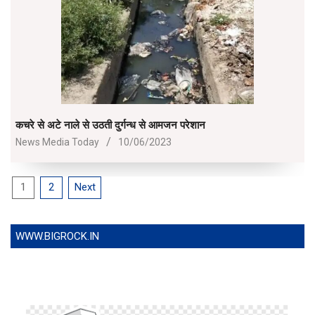
कचरे से अटे नाले से उठती दुर्गन्ध से आमजन परेशान
2023-
News Media Today
10/06/2023
06-
10
Posts
1
2
Next
pagination
WWW.BIGROCK.IN