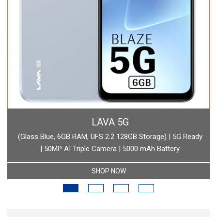
BOAT
boAt Newly Launched Wave Call Plus with 1.83" HD Display
SHOP NOW
RECENT POSTS