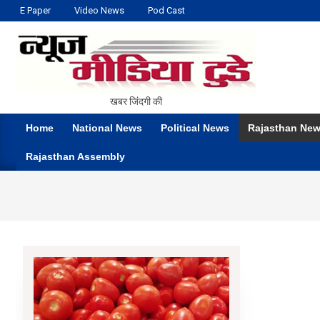
Skip
E Paper
Video News
Pod Cast
to
content
NEWS
खबर जिंदगी की
MEDIA
Home
National News
Political News
Rajasthan Ne
TODAY
Primary
Rajasthan Assembly
Navigation
Menu