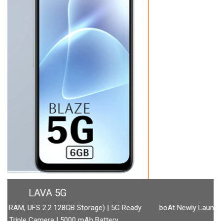
BOAT
boAt Newly Launched Wave Call Plus with 1.83" HD Display