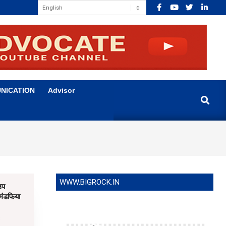
NICATION
Advisor
Search
WWW.BIGROCK.IN
उप
 मंडफिया
3