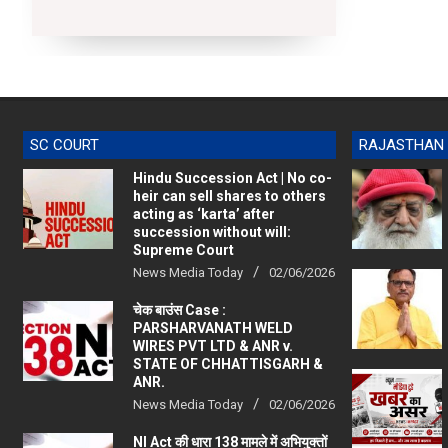
11
SC COURT
RAJASTHAN
Hindu Succession Act | No co-
heir can sell shares to others
acting as ‘karta’ after
succession without will:
Supreme Court
News Media Today
02/06/2026
चेक बाउंस Case :
PARSHARVANATH WELD
WIRES PVT LTD & ANR v.
STATE OF CHHATTISGARH &
ANR.
News Media Today
02/06/2026
NI Act की धारा 138 मामले में अभियुक्तों