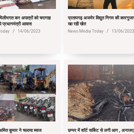
मिलीभगत कर अपात्रों को चरागाह
प्रतापगढ़ अजमेर विद्युत निगम की कारगुजार
ये प्रधानमंत्री आवास
खा रही खेत
2023-
Today
14/06/2023
News Media Today
13/06/202
06-
13
ONEPLUS 5G
BOAT
6GB RAM, UFS 2.2 128GB Storage) | 5G Ready | 50MP AI
 | 5000 mAh Battery
OnePlus Nord CE 2 Lite 5G (Blue Tide, 6GB R
boAt Newly Launched Wave Call 
NOW
SHOP NOW
SHOP NOW
अमित कुमार ने चलाया ब्याज
छप्पर में शॉर्ट सर्किट से लगी आग , अनाजए