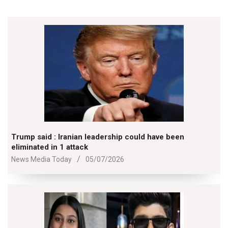
Trump said : Iranian leadership could have been
eliminated in 1 attack
2026-
News Media Today
05/07/2026
07-
05