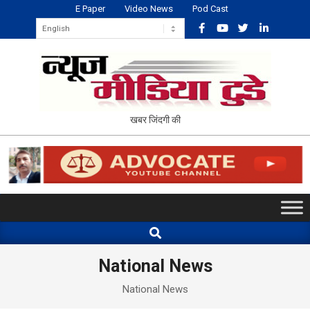
Skip
E Paper
Video News
Pod Cast
to
content
NEWS
खबर जिंदगी की
MEDIA
TODAY
Primary
Navigation
Search
Menu
National News
National News