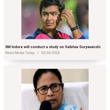
IIM Indore will conduct a study on Vaibhav Suryavanshi
2026-
News Media Today
02/06/2026
06-
02