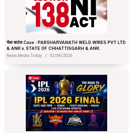
चेक बाउंस Case : PARSHARVANATH WELD WIRES PVT LTD
& ANR v. STATE OF CHHATTISGARH & ANR.
2026-
News Media Today
02/06/2026
06-
02