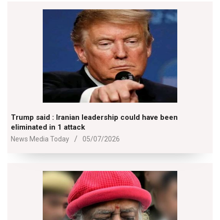
Trump said : Iranian leadership could have been
eliminated in 1 attack
2026-
News Media Today
05/07/2026
07-
05