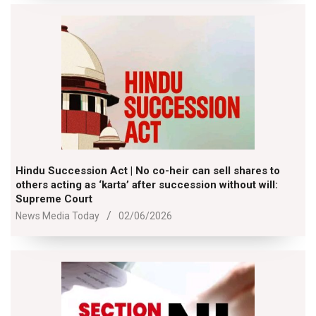
02
Hindu Succession Act | No co-heir can sell shares to
others acting as ‘karta’ after succession without will:
Supreme Court
2026-
News Media Today
02/06/2026
06-
02