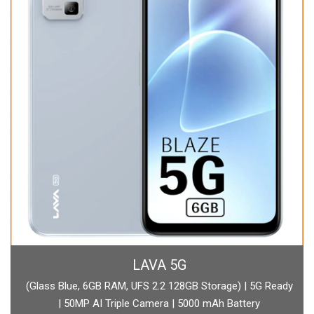
BOAT
boAt Newly Launched Wave Call Plus with 1.83" HD Display