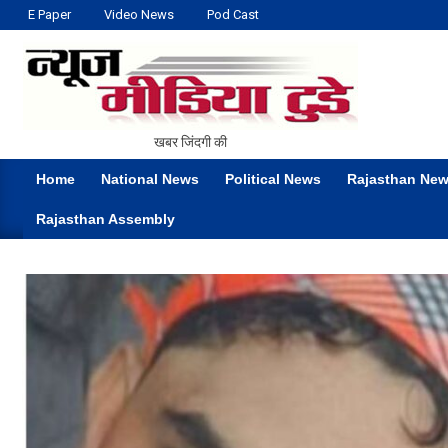
Skip
E Paper
Video News
Pod Cast
to
content
NEWS
खबर जिंदगी की
MEDIA
Home
National News
Political News
Rajasthan Ne
TODAY
Primary
Rajasthan Assembly
Navigation
Menu