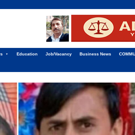
ws
Education
Job/Vacancy
Business News
COMMU