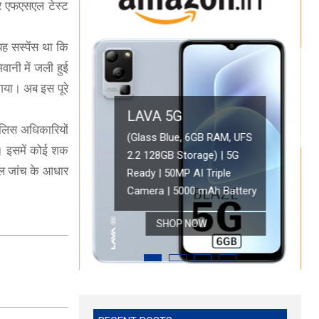
और एफएसएल टेस्ट
ह सस्पेंस था कि
ानी में जली हुई
 गया। अब इस पूरे
LAVA 5G
पुलिस अधिकारियों
OPPO A78 5G
(Glass Blue, 6GB RAM, UFS
ा। इसमें कोई शक
2.2 128GB Storage) | 5G
Oppo A78 5G (Glowi
ONEPLUS 5G
कल जांच के आधार
Ready | 50MP AI Triple
Battery with 33W 
 HD Display
OnePlus Nord CE 2 Lite 5G (Blue Tide, 6GB RAM, 128GB Storage)
Camera | 5000 mAh Battery
Refresh Rate | with
SHOP NOW
SHOP NOW
SHOP NOW