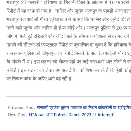
भरतपुर, 27 फरवरी : हरियाणा के भिवानी जिले के लोहारू में 16 फ रवरी
रिपोर्ट में यह साफ हो गया है। नासिर और जुनैद भरतपुर के पहाड़ी थाना इला
भरतपुर रेंज आईजी गौरव श्रीवास्तव ने बताया कि नासिर और जुनैद की हरि
मरने वाले जुनैद और नासिर ही हैं या कोई और। भरतपुर पुलिस ने 20 फ र
जीप में मिली हुई हड्डियों और जींद जिले के सोमनाथ गोशाला से बरामद की
मामले की डीएनए एवं एफएसएल रिपोर्ट से प्रमाणित हो चुका है कि हरियाणा के
राजस्थान पुलिस को डीएनए जांच रिपोर्ट मिलने के बाद रेंज आईजी गौरव श्र
O A78 5G
के संपर्क में थे। इस घटना को लेकर यहां पर कई संस्थाओं और लोगों ने
A78 5G (Glowing Blue, 8GB RAM, 128 Storage) | 5000 mAh
नहीं है। इस घटना को लेकर हम अलर्ट हैं। कोशिश कर रहे हैं कि ऐसी कोई
ry with 33W SUPERVOOC Charger| 50MP AI Camera | 90Hz
sh Rate | with No Cost EMI/Additional Exchange Offers
पर निष्पक्ष जांच के जरिए आगे बढ़ रही है।
SHOP NOW
2023-
02-
Previous Post:
गोस्वामी ब्रजेश कुमार महाराज का निधन:कांकरोली के श्रीद्वारिक
27
Next Post:
NTA out JEE B.Arch. Result 2023 ( I Attempt)