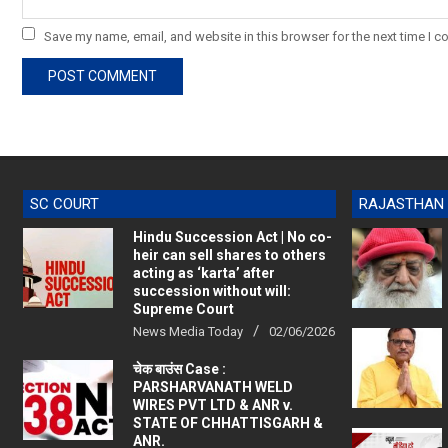
Save my name, email, and website in this browser for the next time I 
SC COURT
RAJASTHAN
Hindu Succession Act | No co-
heir can sell shares to others
acting as ‘karta’ after
succession without will:
Supreme Court
News Media Today
02/06/2026
चेक बाउंस Case :
PARSHARVANATH WELD
WIRES PVT LTD & ANR v.
STATE OF CHHATTISGARH &
ANR.