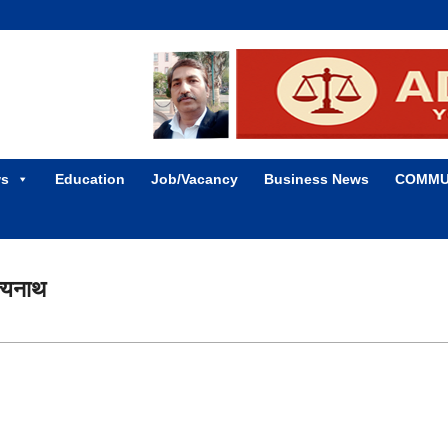
ws
Education
Job/Vacancy
Business News
COMMU
त्यनाथ