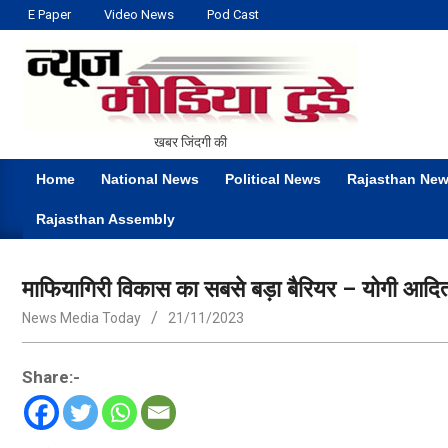
Skip
E Paper
Video News
Pod Cast
to
content
NEWS
खबर जिंदगी की
MEDIA
Home
National News
Political News
Rajasthan Ne
TODAY
Primary
Rajasthan Assembly
Navigation
Menu
माफियागिरी विकास का सबसे बड़ा बैरियर – योगी आदि
News Media Today
21/11/2023
Share:-