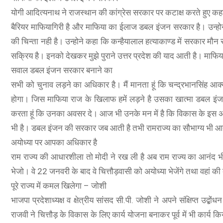
योगी आदित्यनाथ ने राजस्थान की कांग्रेस सरकार पर कटाक्ष करते हुए कहा
बैरियर माफियागिरी है और माफिया का ईलाज डबल इंजन सरकार है। उन्होने
की चिन्ता नही है। उन्होने कहा कि कन्हैयालाल हत्याकाण्ड में सरकार म
सक्रिय है। इनको देखकर मुझे पुराने उत्तर प्रदेश की याद आती है। माफिय
सवाल डबल इंजन सरकार बनाने का
सभी को चुनाव लड़ने का अधिकार है। मैं मानता हूं कि चन्द्रभानसिंह आक्या
O A78 5G
होगा। जिस माफिया राज के खिलाफ हमें लड़ने है उसका खात्मा डबल इंजन स
A78 5G (Glowing Blue, 8GB RAM, 128 Storage) | 5000 mAh
करता हूं कि उनका अवसर दे। आज भी उनके मन में है कि विकास के इस अ
ry with 33W SUPERVOOC Charger| 50MP AI Camera | 90Hz
भी है। डबल इंजन की सरकार जब आती है तभी रामराज्य का सौभाग्य भी आ
sh Rate | with No Cost EMI/Additional Exchange Offers
अयोध्या पर आपका अधिकार है
राम राज्य की आधारशीला तो मोदी ने रख ली है अब राम राज्य का आनं
SHOP NOW
भेजो। वे 22 जनवरी के बाद वे चित्तौड़वासी को अयोध्या भेजेंगे तथा वहां की व्
पूरे राज्य में कमल खिलेगा – जोशी
भाजपा प्रदेशाध्यक्ष व क्षेत्रीय सांसद सी.पी. जोशी ने अपने संक्षिप्त उद्ब
राजवी ने चित्तौड़ के विकास के लिए कार्य योजना बनाकर पूर्व में भी कार्य क