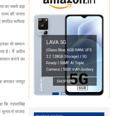
िकास का सबसे बड़ा
ो राज्य की जनता
व संगठित माफिया
LAVA 5G
ो उनका भी सम्मान
OPPO A78 5G
(Glass Blue, 6GB RAM, UFS
या है। मैं अपील
2.2 128GB Storage) | 5G
Oppo A78 5G (Glowi
 सरकार बनाने का
ONEPLUS 5G
Ready | 50MP AI Triple
Battery with 33W 
 HD Display
OnePlus Nord CE 2 Lite 5G (Blue Tide, 6GB RAM, 128GB Storage)
Camera | 5000 mAh Battery
Refresh Rate | with
यक बनाकर जयपुर
SHOP NOW
SHOP NOW
SHOP NOW
ए कहा कि नरपतसिंह
 चुनाव में भाजपा