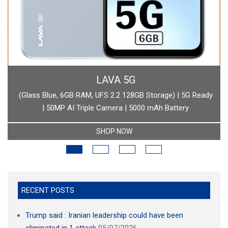
BOAT
boAt Newly Launched Wave Call Plus with 1.83" HD Display
SHOP NOW
RECENT POSTS
Trump said : Iranian leadership could have been
eliminated in 1 attack
05/07/2026
Supreme Court -आसाराम को हम जमानत नहीं देंगे
30/06/2026