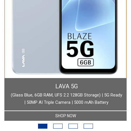
BOAT
boAt Newly Launched Wave Call Plus with 1.83" HD Display
SHOP NOW