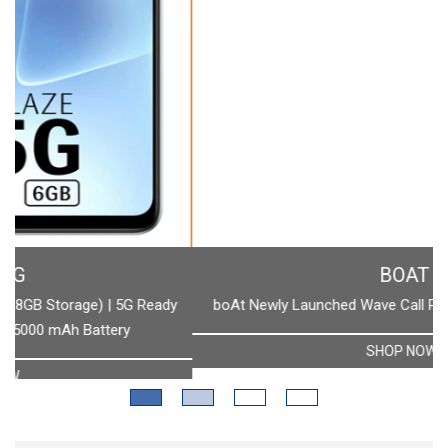
BOAT
boAt Newly Launched Wave Call Plus with 1.83" HD Display
SHOP NOW