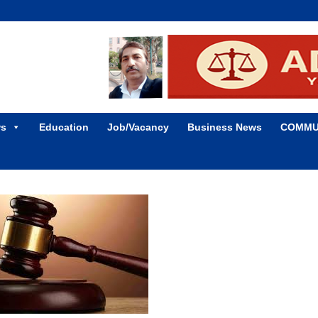
ws
Education
Job/Vacancy
Business News
COMMU