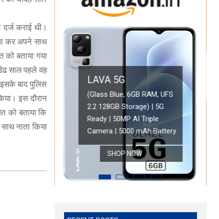
ट दर्ज कराई थी।
सला कर अपने साथ
लत को बताया गया
डेढ साल पहले वह
LAVA 5G
 इसके बाद पुलिस
OPPO A78 5G
(Glass Blue, 6GB RAM, UFS
किया। इस दौरान
2.2 128GB Storage) | 5G
Oppo A78 5G (Glowi
ालत को बताया कि
ONEPLUS 5G
Ready | 50MP AI Triple
Battery with 33W 
े साथ नाता किया
 HD Display
OnePlus Nord CE 2 Lite 5G (Blue Tide, 6GB RAM, 128GB Storage)
Camera | 5000 mAh Battery
Refresh Rate | with
SHOP NOW
SHOP NOW
SHOP NOW