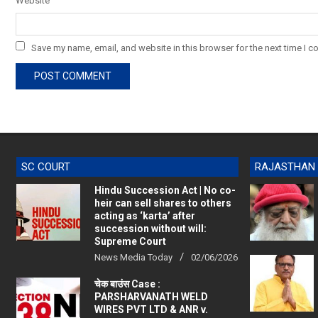
Website
Save my name, email, and website in this browser for the next time I 
SC COURT
RAJASTHAN
Hindu Succession Act | No co-
heir can sell shares to others
acting as ‘karta’ after
succession without will:
Supreme Court
News Media Today
02/06/2026
चेक बाउंस Case :
PARSHARVANATH WELD
WIRES PVT LTD & ANR v.