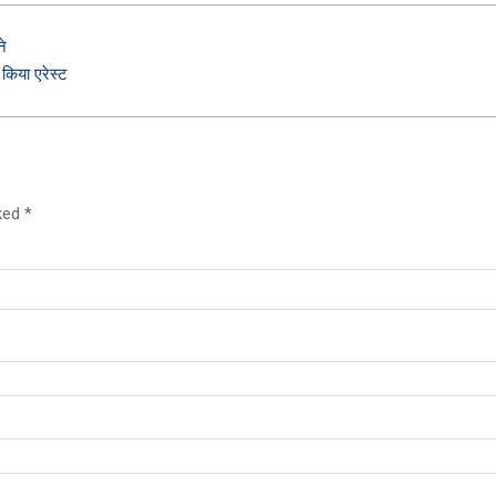
ने
किया एरेस्‍ट
rked
*