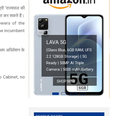
्री ‘राज्यपाल की
स्त कर सकते हैं।
powers of the
 the incumbent
LAVA 5G
OPPO A78 5G
्रथम अधिवेशन के
(Glass Blue, 6GB RAM, UFS
2.2 128GB Storage) | 5G
Oppo A78 5G (Glowi
ONEPLUS 5G
Ready | 50MP AI Triple
Battery with 33W 
 HD Display
OnePlus Nord CE 2 Lite 5G (Blue Tide, 6GB RAM, 128GB Storage)
Camera | 5000 mAh Battery
Refresh Rate | with
o Cabinet, no
SHOP NOW
SHOP NOW
SHOP NOW