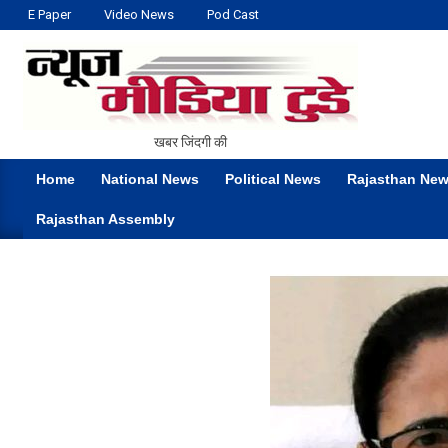
Skip
E Paper
Video News
Pod Cast
to
content
NEWS
खबर जिंदगी की
MEDIA
Home
National News
Political News
Rajasthan Ne
TODAY
Primary
Rajasthan Assembly
Navigation
Menu