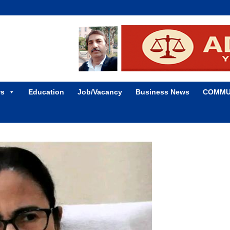
ws
Education
Job/Vacancy
Business News
COMMU