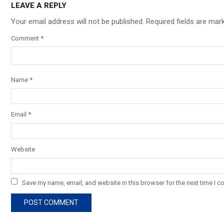
LEAVE A REPLY
Your email address will not be published.
Required fields are ma
Comment
*
Name
*
O A78 5G
A78 5G (Glowing Blue, 8GB RAM, 128 Storage) | 5000 mAh
Email
*
ry with 33W SUPERVOOC Charger| 50MP AI Camera | 90Hz
sh Rate | with No Cost EMI/Additional Exchange Offers
Website
SHOP NOW
Save my name, email, and website in this browser for the next time I 