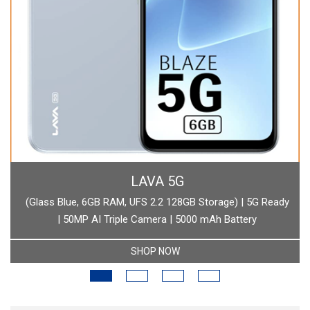
BOAT
torage) | 5G Ready
boAt Newly Launched Wave Call Plus with 1.
 mAh Battery
SHOP NOW