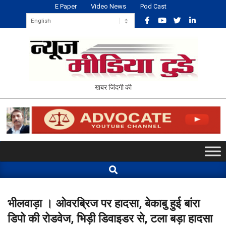
Skip
E Paper
Video News
Pod Cast
to
content
NEWS
खबर जिंदगी की
MEDIA
TODAY
Primary
Navigation
Search
Menu
भीलवाड़ा । ओवरब्रिज पर हादसा, बेकाबु हुई बांरा
डिपो की रोडवेज, भिड़ी डिवाइडर से, टला बड़ा हादसा