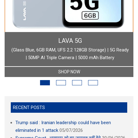
BOAT
boAt Newly Launched Wave Call Plus with 1.83" HD Display
SHOP NOW
RECENT POSTS
Trump said : Iranian leadership could have been
eliminated in 1 attack
05/07/2026
Supreme Court -आसाराम को हम जमानत नहीं देंगे
30/06/2026