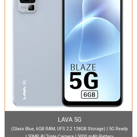
BOAT
| 5G Ready
boAt Newly Launched Wave Call Plus with 1.83" HD D
ery