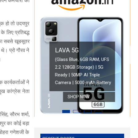
अपने कर्मचारी का
चूक हो तो उदयपुर
के लिए प्रतिबद्ध
का सबसे खूबसूतर
LAVA 5G
थे। प्रो गौरव ने
OPPO A78 5G
।
(Glass Blue, 6GB RAM, UFS
2.2 128GB Storage) | 5G
Oppo A78 5G (Glowi
ONEPLUS 5G
Ready | 50MP AI Triple
Battery with 33W 
 कार्यकर्ताओं ने
 HD Display
OnePlus Nord CE 2 Lite 5G (Blue Tide, 6GB RAM, 128GB Storage)
Camera | 5000 mAh Battery
Refresh Rate | with
ुख कांग्रेस नेता
SHOP NOW
SHOP NOW
SHOP NOW
सिंह, सौरभ शर्मा,
दयपुर का कोई बड़ा
 बोहरा गणेशजी के