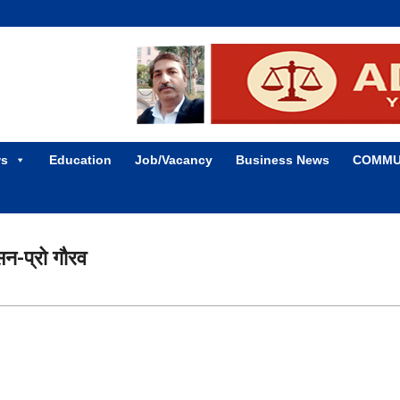
ws
Education
Job/Vacancy
Business News
COMMU
न-प्रो गौरव