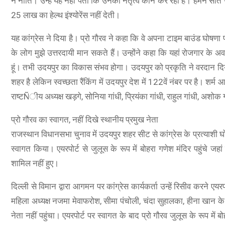
न नीति। उन्हें यह नहीं पता कि उनका नेतृत्व कौन कर रहा है। हमने सात ग
25 लाख का हेल्थ इंश्योरेंस नहीं देती।
यह कांग्रेस ने दिया है। प्रो गौरव ने कहा कि वे अपना टाइम बाउंड घोषणा प
के लोग मुझे उत्तरदायी मान सकते हैं। उन्होंने कहा कि यहां रोजगार के अव
हूं। तभी उदयपुर का विकास संभव होगा। उदयपुर को प्रकृति ने वरदान दि
शहर है लेकिन स्वच्छता रैंकिंग में उदयपुर देश में 122वें नंबर पर है। शर
O A78 5G
राष्टÑीय अध्यक्ष खड़गे, सोनिया गांधी, प्रियंका गांधी, राहुल गांधी, अश
A78 5G (Glowing Blue, 8GB RAM, 128 Storage) | 5000 mAh
प्रो गौरव का स्वागत, नहीं दिखे स्थानीय प्रमुख नेता
ry with 33W SUPERVOOC Charger| 50MP AI Camera | 90Hz
राजस्थान विधानसभा चुनाव में उदयपुर शहर सीट से कांग्रेस के प्रत्याशी घो
sh Rate | with No Cost EMI/Additional Exchange Offers
स्वागत किया। एयरपोर्ट से जुलूस के रूप में बोहरा गणेश मंदिर पहुंचे ज
SHOP NOW
शामिल नहीं हुए।
दिल्ली से विमान द्वारा आगमन पर कांग्रेस कार्यकर्ता उन्हें रिसीव करने एयरप
महिला अध्यक्ष नजमा मेवाफरोश, सीमा पंचोली, चंदा सुहालका, हीना खान के 
नेता नहीं पहुंचा। एयरपोर्ट पर स्वागत के बाद प्रो गौरव जुलूस के रूप में