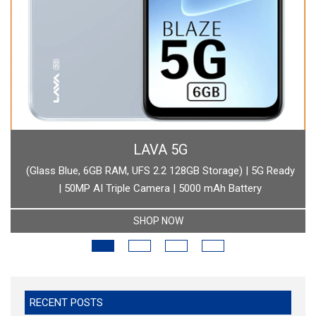
BOAT
 Ready
boAt Newly Launched Wave Call Plus with 1.83" HD Displ
SHOP NOW
RECENT POSTS