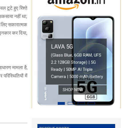
 टूटे हुए रिश्ते
उकसाया नहीं था;
े लिए सकारात्मक
े इनकार कर दिया,
LAVA 5G
OPPO A78 5G
(Glass Blue, 6GB RAM, UFS 2.2
128GB Storage) | 5G Ready | 50MP
Oppo A78 5G (Glowing Blue, 8GB RAM, 
ाधारण मामला है,
AI Triple Camera | 5000 mAh
Battery with 33W SUPERVOOC Charger|
रिस्थितियों में
 Lite 5G (Blue Tide, 6GB RAM, 128GB Storage)
Battery
Refresh Rate | with No Cost EMI/Addit
SHOP NOW
SHOP NOW