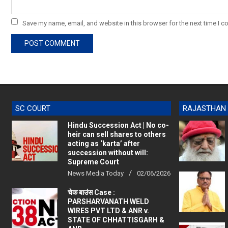
Save my name, email, and website in this browser for the next time I 
SC COURT
RAJASTHAN
Hindu Succession Act | No co-
heir can sell shares to others
acting as ‘karta’ after
succession without will:
Supreme Court
News Media Today
02/06/2026
चेक बाउंस Case :
PARSHARVANATH WELD
WIRES PVT LTD & ANR v.
STATE OF CHHATTISGARH &