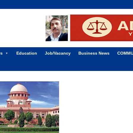
ws
Education
Job/Vacancy
Business News
COMMU