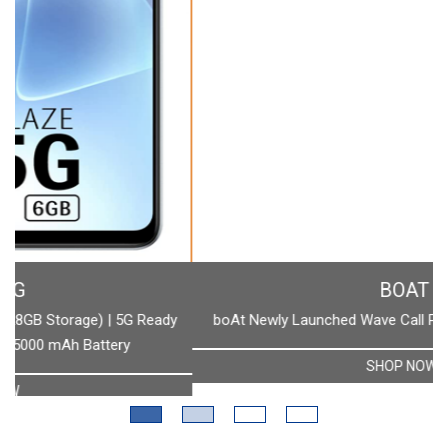
BOAT
boAt Newly Launched Wave Call Plus with 1.83" HD Display
SHOP NOW