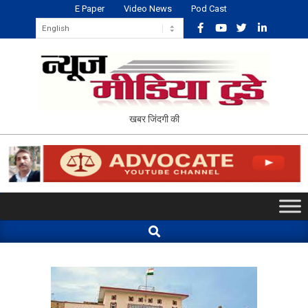
Skip
E Paper
Video News
Pod Cast
to
content
NEWS
खबर जिंदगी की
MEDIA
TODAY
Primary
Navigation
Search
Menu