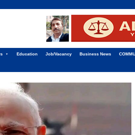
ws
Education
Job/Vacancy
Business News
COMMU