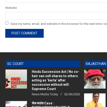
Website
Save my name, email, and website in this browser for the next time I 
SC COURT
RAJASTHAN
Hindu Succession Act | No co-
heir can sell shares to others
acting as ‘karta’ after
succession without will:
Supreme Court
News Media Today
02/06/2026
चेक बाउंस Case :