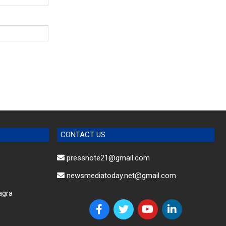
CONTACT US
pressnote21@gmail.com
newsmediatoday.net@gmail.com
agra