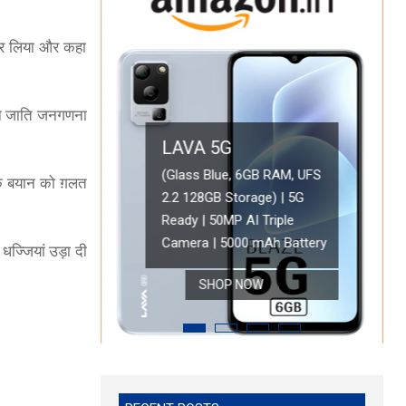
े पर लिया और कहा
ंंने जाति जनगणना
LAVA 5G
OPPO A78 5G
(Glass Blue, 6GB RAM, UFS
नके बयान को ग़लत
2.2 128GB Storage) | 5G
Oppo A78 5G (Glowi
ONEPLUS 5G
Ready | 50MP AI Triple
Battery with 33W 
 HD Display
OnePlus Nord CE 2 Lite 5G (Blue Tide, 6GB RAM, 128GB Storage)
Camera | 5000 mAh Battery
Refresh Rate | with
धज्जियां उड़ा दी
SHOP NOW
SHOP NOW
SHOP NOW