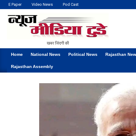
Skip
E Paper
Video News
Pod Cast
to
content
NEWS
खबर जिंदगी की
MEDIA
Home
National News
Political News
Rajasthan Ne
TODAY
Primary
Rajasthan Assembly
Navigation
Menu