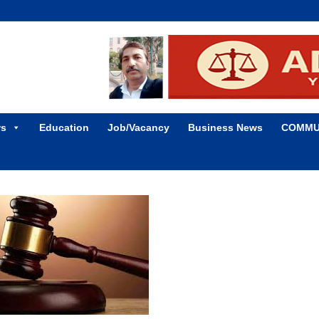
ws
Education
Job/Vacancy
Business News
COMMU