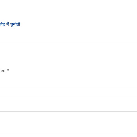
्ट में चुनौती
rked
*
BOAT
ONEPLUS 
boAt Newly Launched Wave Call Plus with 1.83" HD Displ
OnePlus Nord 
SHOP NOW
SHOP N