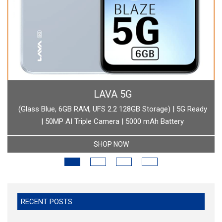
BOAT
age) | 5G Ready
boAt Newly Launched Wave Call Plus with 1.83"
 Battery
SHOP NOW
RECENT POSTS
Trump said : Iranian leadership could have been