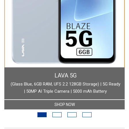
BOAT
boAt Newly Launched Wave Call Plus with 1.83" HD Display
SHOP NOW