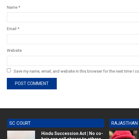
Name
*
Email
*
Website
Save my name, email, and website in this browser for the next time I 
SC COURT
RAJASTHAN
Hindu Succession Act | No co-
heir can sell shares to others