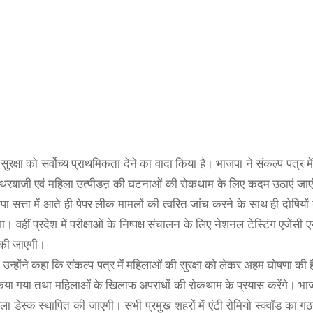
LAVA 5G
रक्षा को सर्वोच्य प्राथमिकता देने का वादा किया है। भाजपा ने संकल्प पत्र में
BOAT
ONEPLUS 5G
(Glass Blue, 6GB RAM, UFS 2.2 128GB Storage) |
, पत्थरबाजी एवं महिला उत्पीडऩ की घटनाओं की रोकथाम के लिए कदम उठाएं जाएं
boAt Newly Launched Wave Call Plus with 1.83" HD Dis
50MP AI Triple Camera | 5000 mAh Battery
OnePlus Nord CE 2 Lite 5G (Blue Tide, 
 सत्ता में आते ही पेपर लीक मामलों की त्वरित जांच करने के साथ ही दोषियो
SHOP NOW
SHOP NOW
SHOP NOW
वहीं प्रदेश में परीक्षाओं के निष्पक्ष संचालन के लिए नेशनल टेस्टिंग एजेंसी 
ा की जाएगी।
 उन्होंने कहा कि संकल्प पत्र में महिलाओं की सुरक्षा को लेकर अहम घोषणा की
ा किया गया तथा महिलाओं के खिलाफ अपराधों की रोकथाम के प्रयास करेंगे। भाज
ला डेस्क स्थापित की जाएगी। सभी प्रमुख शहरों में एंटी रोमियो स्क्वॉड का 