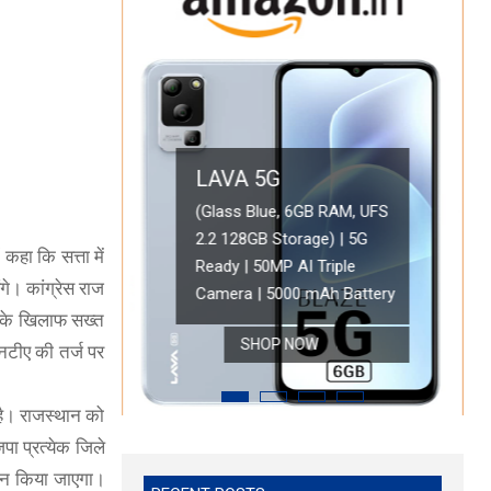
OPPO A78 5G
LAVA 5G
Oppo A78 5G (Glowing Blue, 8GB RAM, 128 Storage) | 5000 
 कहा कि सत्ता में
 5G Ready |
Battery with 33W SUPERVOOC Charger| 50MP AI Camera | 9
(Glass Blue, 
गे। कांग्रेस राज
play
6GB RAM, 128GB Storage)
Refresh Rate | with No Cost EMI/Additional Exchange Offers
Triple Camera
ं के खिलाफ सख्त
SHOP NOW
SHOP 
एनटीए की तर्ज पर
 है। राजस्थान को
पा प्रत्येक जिले
गठन किया जाएगा।