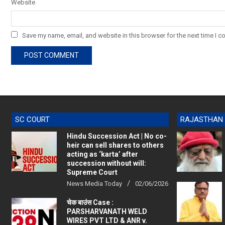
Website
Save my name, email, and website in this browser for the next time I 
SC COURT
RAJASTHAN
Hindu Succession Act | No co-
heir can sell shares to others
acting as ‘karta’ after
succession without will:
Supreme Court
News Media Today
02/06/2026
चेक बाउंस Case :
PARSHARVANATH WELD
WIRES PVT LTD & ANR v.