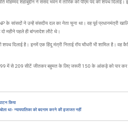
ष्ट्रपति मोहम्मद शहाबुद्दीन ने संसद भवन में तारिक को पीएम पद की शपथ दिलाई
के सांसदों ने उन्हें संसदीय दल का नेता चुना था। वह पूर्व प्रधानमंत्री खालि
दो महीने पहले ही बांग्लादेश लौटे थे।
ी शपथ दिलाई है। इनमें एक हिंदू मंत्री निताई रॉय चौधरी भी शामिल है। वह कैब
LAVA 5G
 ने 299 में से 209 सीटें जीतकर बहुमत के लिए जरूरी 150 के आंकड़े को पार 
BOAT
ONEPLUS 5G
(Glass Blue, 6GB RAM, UFS 2.2 128GB Storage) |
boAt Newly Launched Wave Call Plus with 1.83" HD Dis
50MP AI Triple Camera | 5000 mAh Battery
OnePlus Nord CE 2 Lite 5G (Blue Tide, 
SHOP NOW
SHOP NOW
SHOP NOW
्घाटन किया
C बोला था- न्यायपालिका को बदनाम करने की इजाजत नहीं