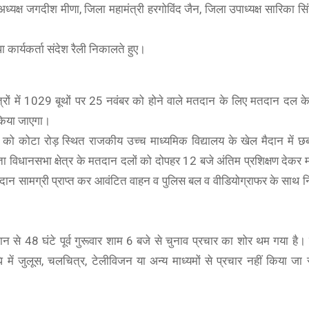
्यक्ष जगदीश मीणा, जिला महामंत्री हरगोविंद जैन, जिला उपाध्यक्ष सारिका स
पा कार्यकर्ता संदेश रैली निकालते हुए।
ेत्रों में 1029 बूथों पर 25 नवंबर को होने वाले मतदान के लिए मतदान दल क
 किया जाएगा।
वार को कोटा रोड़ स्थित राजकीय उच्च माध्यमिक विद्यालय के खेल मैदान में
LAVA 5G
ा विधानसभा क्षेत्र के मतदान दलों को दोपहर 12 बजे अंतिम प्रशिक्षण देकर मत
BOAT
ONEPLUS 5G
(Glass Blue, 6GB RAM, UFS 2.2 128GB Storage) | 5G Ready 
दान सामग्री प्राप्त कर आवंटित वाहन व पुलिस बल व वीडियोग्राफर के साथ निर
Triple Camera | 5000 mAh Battery
boAt Newly Launched Wave Call Plus with 1.83" 
OnePlus Nord CE 2 Lite 5G (Blue Tide, 6GB
SHOP NOW
SHOP NOW
SHOP NOW
से 48 घंटे पूर्व गुरूवार शाम 6 बजे से चुनाव प्रचार का शोर थम गया है।
में जुलूस, चलचित्र, टेलीविजन या अन्य माध्यमों से प्रचार नहीं किया ज