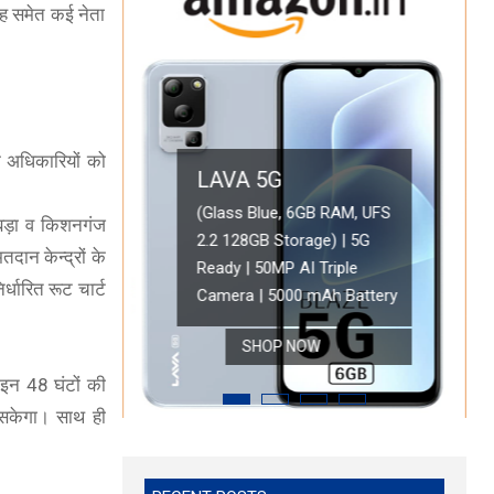
िंह समेत कई नेता
े अधिकारियों को
OPPO A78 5G
 छबड़ा व किशनगंज
LAVA 5G
Oppo A78 5G (Glowing Blue, 8GB RAM, 128 Storage) | 5000 mAh
दान केन्द्रों के
| 50MP AI
Battery with 33W SUPERVOOC Charger| 50MP AI Camera | 90Hz
(Glass Blue, 6G
्धारित रूट चार्ट
HD Display
 RAM, 128GB Storage)
Refresh Rate | with No Cost EMI/Additional Exchange Offers
Triple Camera |
SHOP NOW
SHOP NO
 इन 48 घंटों की
ा सकेगा। साथ ही