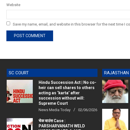
Website
Save my name, email, and website in this browser for the next time I 
SC COURT
RAJASTHAN
Hindu Succession Act | No co-
heir can sell shares to others
acting as ‘karta’ after
succession without will:
Supreme Court
News Media Today
02/06/2026
चेक बाउंस Case :
PARSHARVANATH WELD