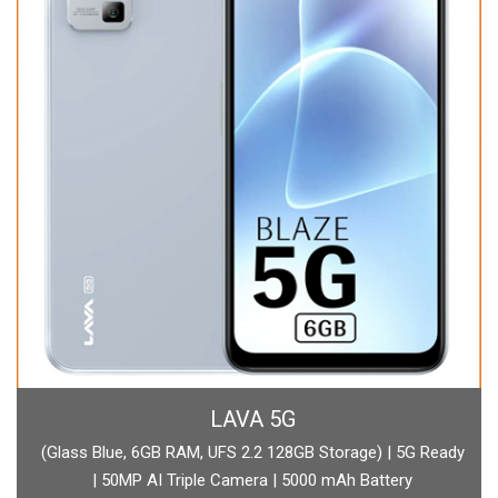
BOAT
boAt Newly Launched Wave Call Plus with 1.83" HD Display