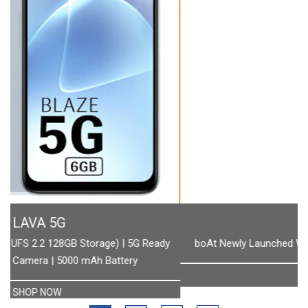
BOAT
boAt Newly Launched Wave Call Plus with 1.83" HD Display
SHOP NOW