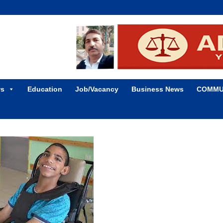
ws
Education
Job/Vacancy
Business News
COMMU