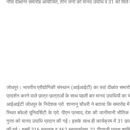
नौंवा दीक्षान्त समारोह आयोजित, तीन जनों को मानद उपाधि व 31 को मिले मै
O A78 5G
A78 5G (Glowing Blue, 8GB RAM, 128 Storage) | 5000 mAh
ry with 33W SUPERVOOC Charger| 50MP AI Camera | 90Hz
sh Rate | with No Cost EMI/Additional Exchange Offers
जोधपुर। भारतीय प्रौद्योगिकी संस्थान (आईआईटी) का 9वां दीक्षांत समार
SHOP NOW
प्रदर्शन करने वाले छात्र-छात्राओं के साथ पहली बार मानद उपाधियों का
आईआईटी जोधपुर के निदेशक प्रो. शान्तनु चौधरी ने बताया कि समारोह में प
स्थित बफेलो यूनिवर्सिटी के प्रो. पीएन प्रसाद, देश की जानीमानी भौतिक
गुप्ता को मानद उपाधि प्रदान की गई। इसके साथ ही कार्यक्रम में 31 छात्र
की गई। इसमें 316 स्नातक व 462 स्नातकोत्तर, 21 पीएचडी धारक शामिल 