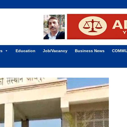
ws
Education
Job/Vacancy
Business News
COMMU