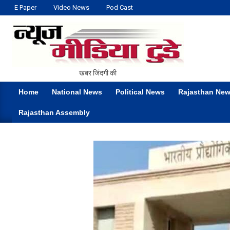
Skip
E Paper
Video News
Pod Cast
to
content
NEWS
खबर जिंदगी की
MEDIA
Home
National News
Political News
Rajasthan Ne
TODAY
Primary
Rajasthan Assembly
Navigation
Menu