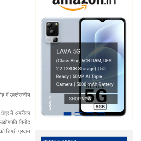
LAVA 5G
OPPO A78 5G
(Glass Blue, 6GB RAM, UFS
2.2 128GB Storage) | 5G
Oppo A78 5G (Glowi
ONEPLUS 5G
Ready | 50MP AI Triple
Battery with 33W 
 HD Display
OnePlus Nord CE 2 Lite 5G (Blue Tide, 6GB RAM, 128GB Storage)
Camera | 5000 mAh Battery
Refresh Rate | with
ह में उल्लेखनीय
SHOP NOW
SHOP NOW
SHOP NOW
षेत्र में अमरीका
 उद्योगपति विनोद
को डिग्री प्रदान