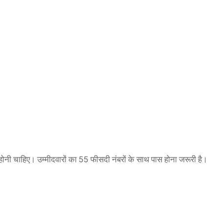
BOAT
boAt Newly Launched Wave Call Plus with 1.83"
SHOP NOW
्री होनी चाहिए। उम्मीदवारों का 55 फीसदी नंबरों के साथ पास होना जरूरी है।