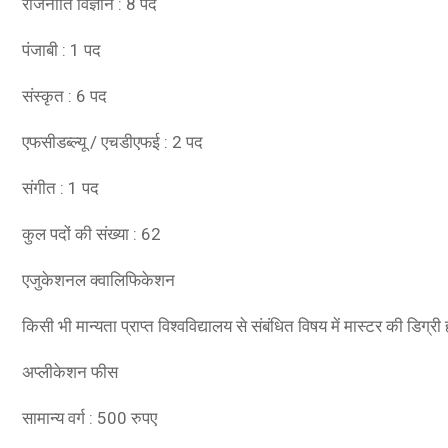
राजनीति विज्ञान : 8 पद
पंजाबी : 1 पद
संस्कृत : 6 पद
एफसीडब्ल्यू / एचडीएफई : 2 पद
O A78 5G
संगीत : 1 पद
A78 5G (Glowing Blue, 8GB RAM, 128 Storage) | 5000 mAh
कुल पदों की संख्या : 62
ry with 33W SUPERVOOC Charger| 50MP AI Camera | 90Hz
sh Rate | with No Cost EMI/Additional Exchange Offers
एजुकेशनल क्वालिफिकेशन
SHOP NOW
किसी भी मान्यता प्राप्त विश्वविद्यालय से संबंधित विषय में मास्टर की डिग
अप्लीकेशन फीस
सामान्य वर्ग : 500 रुपए