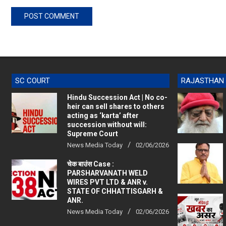
SC COURT
RAJASTHAN
Hindu Succession Act | No co-
heir can sell shares to others
acting as ‘karta’ after
succession without will:
Supreme Court
News Media Today
02/06/2026
चेक बाउंस Case :
PARSHARVANATH WELD
WIRES PVT LTD & ANR v.
STATE OF CHHATTISGARH &
ANR.
News Media Today
02/06/2026