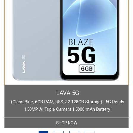
BOAT
) | 5G Ready
boAt Newly Launched Wave Call Plus with 1.83" HD
attery
SHOP NOW